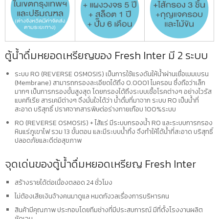
ตู้น้ำดื่มหยอดเหรียญของ Fresh Inter มี 2 ระบบ
ระบบ RO (REVERSE OSMOSIS) เป็นการใช้แรงดันให้น้ำผ่านเยื่อเมมเบรน
(Membrane) สามารถกรองละเอียดได้ถึง 0.0001 ไมครอน ซึ่งถือว่าเล็ก
มากๆ เป็นการกรองขั้นสูงสุด โดยกรองได้ถึงระบบเชื้อโรคต่างๆ อย่างไวรัส
แบคทีเรีย สารเคมีต่างๆ จึงมั่นใจได้ว่า น้ำดื่มที่มาจาก ระบบ RO เป็นน้ำที่
สะอาด บริสุทธิ์ ปราศจากสารพิษต่อร่างกายเกือบ 100%ระบบ
RO (REVERSE OSMOSIS) + ไส้แร่ มีระบบกรองน้ำ RO และระบบการกรอง
หินแร่ภูเขาไฟ รวม 13 ขั้นตอน และมีระบบน้ำทิ้ง จึงทำให้ได้น้ำที่สะอาด บริสุทธิ์
ปลอดภัยและดีต่อสุขภาพ
จุดเด่นของตู้น้ำดื่มหยอดเหรียญ Fresh Inter
สร้างรายได้ต่อเนื่องตลอด 24 ชั่วโมง
ไม่ต้องเสียเงินจ้างคนมาดูแล หมดกังวลเรื่องการบริหารคน
สินค้ามีคุณภาพ ประกอบโดยทีมช่างที่มีประสบการณ์ มีที่ตั้งโรงงานผลิต
ชัดเจน