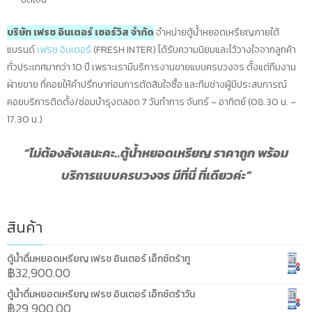
บริษัท เฟรช อินเตอร์ เซอร์วิส จำกัด
จำหน่ายตู้น้ำหยอดเหรียญภายใต้
แบรนด์
เฟรช อินเตอร์
(FRESH INTER) ได้รับความนิยมและไว้วางใจจากลูกค้า
ทั่วประเทศมากว่า 10 ปี เพราะเรามีบริการงานขายแบบครบวงจร ตั้งแต่ทีมงาน
ฝ่ายขาย ที่คอยให้คำปรึกษาก่อนการตัดสินใจซื้อ และทีมช่างผู้มีประสบการณ์
คอยบริการติดตั้ง/ซ่อมบำรุงตลอด 7 วันทำการ จันทร์ – อาทิตย์ (08.30 น. –
17.30 น.)
“ไม่ต้องลังเลนะคะ..ตู้น้ำหยอดเหรียญ ราคาถูก พร้อม
บริการแบบครบวงจร มีที่นี่ ที่เดียวค่ะ”
สินค้า
ตู้น้ำดื่มหยอดเหรียญ เฟรช อินเตอร์ เอ็กซ์ตร้าทู
฿
32,900.00
ตู้น้ำดื่มหยอดเหรียญ เฟรช อินเตอร์ เอ็กซ์ตร้าวัน
฿
29,900.00