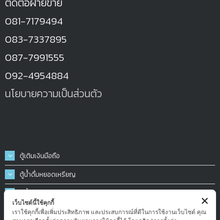
ติดต่อฝ่ายขาย
081-7179494
083-7337895
087-7991555
092-4954884
นโยบายความเป็นส่วนตัว
ตู้เติมเงินมือถือ
ตู้น้ำดื่มหยอดเหรียญ
ตู้น้ำมันหยอดเหรียญ
เว็บไซต์นี้ใช้คุกกี้
ตู้ฉีดน้ำ-ฉีดโฟมล้างรถหยอดเหรียญ
เราใช้คุกกี้เพื่อเพิ่มประสิทธิภาพ และประสบการณ์ที่ดีในการใช้งานเว็บไซต์ คุณ