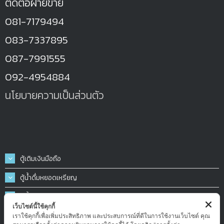
ติดต่อฝ่ายขาย
081-7179494
083-7337895
087-7991555
092-4954884
นโยบายความเป็นส่วนตัว
ตู้เติมเงินมือถือ
ตู้น้ำดื่มหยอดเหรียญ
ตู้น้ำมันหยอดเหรียญ
เว็บไซต์นี้ใช้คุกกี้
ตู้ฉีดน้ำ-ฉีดโฟมล้างรถหยอดเหรียญ
เราใช้คุกกี้เพื่อเพิ่มประสิทธิภาพ และประสบการณ์ที่ดีในการใช้งานเว็บไซต์ คุณ