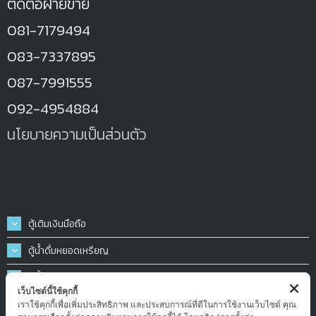
ติดต่อฝ่ายขาย
081-7179494
083-7337895
087-7991555
092-4954884
นโยบายความเป็นส่วนตัว
ตู้เติมเงินมือถือ
ตู้น้ำดื่มหยอดเหรียญ
ตู้น้ำมันหยอดเหรียญ
เว็บไซต์นี้ใช้คุกกี้
ตู้ฉีดน้ำ-ฉีดโฟมล้างรถหยอดเหรียญ
เราใช้คุกกี้เพื่อเพิ่มประสิทธิภาพ และประสบการณ์ที่ดีในการใช้งานเว็บไซต์ คุณ