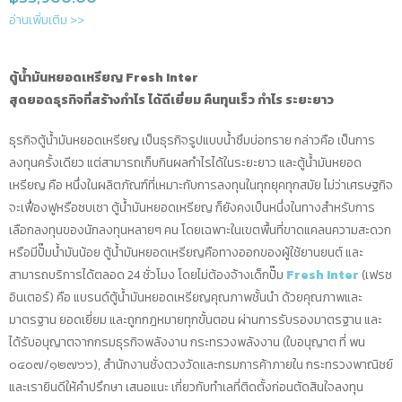
อ่านเพิ่มเติม >>
ตู้น้ำมันหยอดเหรียญ
Fresh Inter
สุดยอดธุรกิจที่สร้างกำไร ได้ดีเยี่ยม คืนทุนเร็ว กำไร ระยะยาว
ธุรกิจตู้น้ำมันหยอดเหรียญ เป็นธุรกิจรูปแบบน้ำซึมบ่อทราย กล่าวคือ เป็นการ
ลงทุนครั้งเดียว แต่สามารถเก็บกินผลกำไรได้ในระยะยาว และตู้น้ำมันหยอด
เหรียญ คือ หนึ่งในผลิตภัณฑ์ที่เหมาะกับการลงทุนในทุกยุคทุกสมัย ไม่ว่าเศรษฐกิจ
จะเฟื่องฟูหรือซบเซา ตู้น้ำมันหยอดเหรียญ ก็ยังคงเป็นหนึ่งในทางสำหรับการ
เลือกลงทุนของนักลงทุนหลายๆ คน โดยเฉพาะในเขตพื้นที่ขาดแคลนความสะดวก
หรือมีปั๊มน้ำมันน้อย ตู้น้ำมันหยอดเหรียญคือทางออกของผู้ใช้ยานยนต์ และ
สามารถบริการได้ตลอด 24 ชั่วโมง โดยไม่ต้องจ้างเด็กปั๊ม
Fresh Inter
(เฟรช
อินเตอร์) คือ แบรนด์ตู้น้ำมันหยอดเหรียญคุณภาพชั้นนำ ด้วยคุณภาพและ
มาตรฐาน ยอดเยี่ยม และถูกกฎหมายทุกขั้นตอน ผ่านการรับรองมาตรฐาน และ
ได้รับอนุญาตจากกรมธุรกิจพลังงาน กระทรวงพลังงาน (ใบอนุญาต ที่ พน
๐๔๐๗/๑๒๗๖๖), สำนักงานชั่งตวงวัดและกรมการค้าภายใน กระทรวงพาณิชย์
และเรายินดีให้คำปรึกษา เสนอแนะ เกี่ยวกับทำเลที่ติดตั้งก่อนตัดสินใจลงทุน