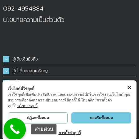
092-4954884
นโยบายความเป็นส่วนตัว
ตู้เติมเงินมือถือ
ตู้น้ำดื่มหยอดเหรียญ
ตู้น้ำมันหยอดเหรียญ
เว็บไซต์นี้ใช้คุกกี้
ตู้ฉีดน้ำ-ฉีดโฟมล้างรถหยอดเหรียญ
เราใช้คุกกี้เพื่อเพิ่มประสิทธิภาพ และประสบการณ์ที่ดีในการใช้งานเว็บไซต์ คุณ
สามารถเลือกตั้งค่าความยินยอมการใช้คุกกี้ได้ โดยคลิก "การตั้งค่า
เครื่องซักผ้าหยอดเหรียญ
คุกกี้"
นโยบายคุกกี้
ปฏิเสธทั้งหมด
ยอมรับทั้งหมด
http://www.freshinter.co.th
สายด่วน
การตั้งค่าคุกกี้
Copyright © 2026
FRESH INTER