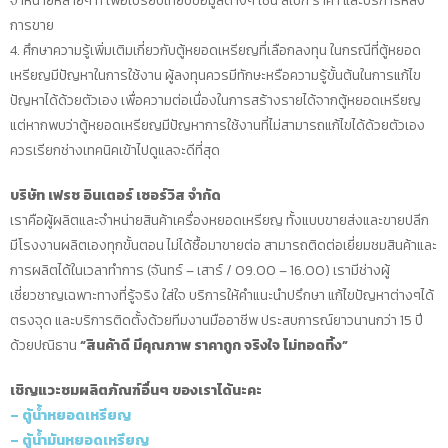
จำหน่ายหลายๆ ที่ เพื่อเปรียบเทียบข้อมูลต่างๆ เช่น สเปก ราคา และบริการหลัง
การขาย
4. ศึกษาความรู้เพิ่มเติมเกี่ยวกับตู้หยอดเหรียญที่เลือกลงทุน ในกรณีที่ตู้หยอด
เหรียญมีปัญหาในการใช้งาน ผู้ลงทุนควรมีทักษะหรือความรู้ขั้นต้นในการแก้ไข
ปัญหาได้ด้วยตัวเอง เพื่อความต่อเนื่องในการสร้างรายได้จากตู้หยอดเหรียญ
แต่หากพบว่าตู้หยอดเหรียญมีปัญหาการใช้งานที่ไม่สามารถแก้ไขได้ด้วยตัวเอง
ควรเรียกช่างเทคนิคเข้าไปดูแลจะดีที่สุด
บริษัท เฟรช อินเตอร์ เซอร์วิส จำกัด
เราคือผู้ผลิตและจำหน่ายสินค้าเครื่องหยอดเหรียญ ทั้งแบบขายส่งและขายปลีก
มีโรงงานผลิตเองทุกขั้นตอน ไม่ได้ซื้อมาขายต่อ สามารถติดต่อเยี่ยมชมสินค้าและ
การผลิตได้ในเวลาทำการ (จันทร์ – เสาร์ / 09.00 – 16.00) เรามีช่างผู้
เชี่ยวชาญเฉพาะทางที่รู้จริง ใส่ใจ บริการให้คำแนะนำปรึกษา แก้ไขปัญหาต่างๆได้
ตรงจุด และบริการติดตั้งด้วยทีมงานมืออาชีพ ประสบการณ์ยาวนานกว่า 15 ปี
ด้วยปณิธาน
“สินค้าดี มีคุณภาพ ราคาถูก จริงใจ ไม่ทอดทิ้ง”
เชิญแวะชมผลิตภัณฑ์อื่นๆ ของเราได้นะคะ
– ตู้น้ำหยอดเหรียญ
– ตู้น้ำมันหยอดเหรียญ