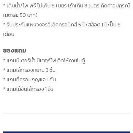
* เดินน้ำ/ไฟ ฟรี ไม่เกิน 8 เมตร (ถ้าเกิน 8 เมตร คิดค่าอุปกรณ์
เมตรละ 50 บาท)
* รับประกันแผงวงจรอิเล็คทรอนิกส์ 5 ปี/สล็อต 1 ปี/ปั๊ม 6
เดือน
ของแถม
* แถมมิเตอร์น้ำ มิเตอร์ไฟ ติดให้ภายในตู้
* แถมไส้กรองหยาบ 3 ชิ้น
* แถมที่ครอบกุญแจ 1 อัน
* แถมไม้ขันไส้กรอง 1 อั
น