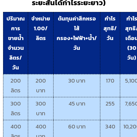
ระยะสั้นได้กำไรระยะยาว)
ปริมาณ
จำหน่าย
ต้นทุนค่าสึกหรอ
กำไร
กำไ
การ
1.00/
ไส้
สุทธิ/
สุทธิ
ขายน้ำ
ลิตร
กรอง+ไฟฟ้า+น้ำ/
วัน
เดือ
จำนวน
วัน
(30
ลิตร/
วัน)
วัน
200
200
30 บาท
170
5,10
ลิตร
บาท
300
300
45 บาท
255
7,65
ลิตร
บาท
400
400
60 บาท
340
10,2
ลิตร
บาท