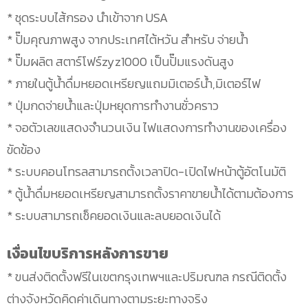
* ชุดระบบไส้กรอง นำเข้าจาก USA
* ปั๊มคุณภาพสูง จากประเทศไต้หวัน สำหรับ จ่ายน้ำ
* ปั๊มผลิต สตาร์โฟร์zyz1000 เป็นปั๊มแรงดันสูง
* ภายในตู้น้ำดื่มหยอดเหรียญแถมมิเตอร์น้ำ,มิเตอร์ไฟ
* ปุ่มกดจ่ายน้ำและปุ่มหยุดการทำงานชั่วคราว
* จอตัวเลขแสดงจำนวนเงิน ไฟแสดงการทำงานของเครื่อง
ขัดข้อง
* ระบบคอนโทรลสามารถตั้งเวลาปิด-เปิดไฟหน้าตู้อัตโนมัติ
* ตู้น้ำดื่มหยอดเหรียญสามารถตั้งราคาขายน้ำได้ตามต้องการ
* ระบบสามารถเช็คยอดเงินและลบยอดเงินได้
เงื่อนไขบริการหลังการขาย
* ขนส่งติดตั้งฟรีในเขตกรุงเทพฯและปริมณฑล กรณีติดตั้ง
ต่างจังหวัดคิดค่าเดินทางตามระยะทางจริง