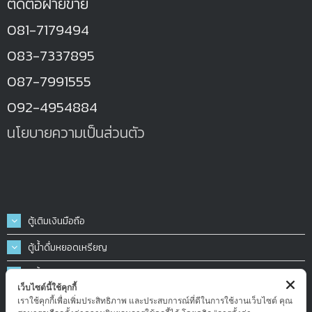
ติดต่อฝ่ายขาย
081-7179494
083-7337895
087-7991555
092-4954884
นโยบายความเป็นส่วนตัว
ตู้เติมเงินมือถือ
ตู้น้ำดื่มหยอดเหรียญ
ตู้น้ำมันหยอดเหรียญ
เว็บไซต์นี้ใช้คุกกี้
ตู้ฉีดน้ำ-ฉีดโฟมล้างรถหยอดเหรียญ
เราใช้คุกกี้เพื่อเพิ่มประสิทธิภาพ และประสบการณ์ที่ดีในการใช้งานเว็บไซต์ คุณ