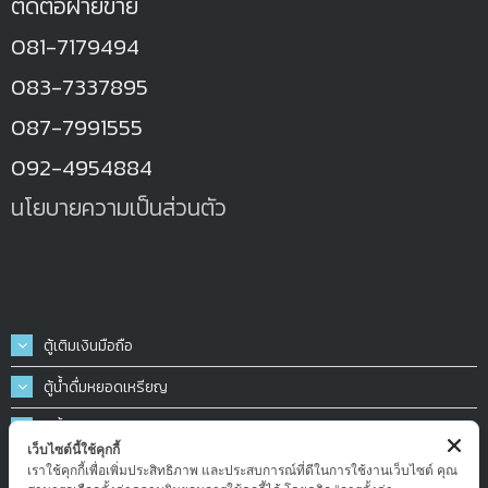
ติดต่อฝ่ายขาย
081-7179494
083-7337895
087-7991555
092-4954884
นโยบายความเป็นส่วนตัว
ตู้เติมเงินมือถือ
ตู้น้ำดื่มหยอดเหรียญ
ตู้น้ำมันหยอดเหรียญ
เว็บไซต์นี้ใช้คุกกี้
ตู้ฉีดน้ำ-ฉีดโฟมล้างรถหยอดเหรียญ
เราใช้คุกกี้เพื่อเพิ่มประสิทธิภาพ และประสบการณ์ที่ดีในการใช้งานเว็บไซต์ คุณ